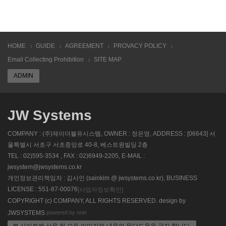
HOME
GUIDE
AGREEMENT
PROVACY POLICY
Email Collecting Prohibition
SITE MAP
ADMIN
JW Systems
COMPANY : (주)제이더블유시스템, OWNER : 정은영, ADDRESS : [06643] 서
울특별시 서초구 서초중앙로 40-8, 베스트원빌딩 2층
TEL : 02)595-3534 , FAX : 02)6949-2205, E-MAIL :
jwsystem@jwsystems.co.kr
개인정보관리책임자 : 김사인 (sainkim @ jwsystems.co.kr), BUSINESS
LICENSE : 551-87-00076
[사업자정보확인]
COPYRIGHT (c) COMPANY, ALL RIGHTS RESERVED. design by
powered by nnin
JWSYSTEMS